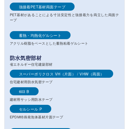
強接着PET基材両面テープ
PET基材があることによる寸法安定性と強接着力を両立した両面テ
ープ
蓄熱・均熱化ゲルシート
アクリル樹脂をベースとした蓄熱粘着ゲルシート
防水気密部材
省エネルギー住宅建築部材
スーパーポリクロス VH（片面） / VHW（両面）
住宅建材用防水気密テープ
603 B
建材用サッシ用防水テープ
セルシール P
EPDM特殊発泡体基材片面テープ