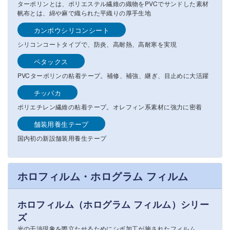
ターポリンとは、ポリエステル繊維の織物をPVCでサンドした素材
帆布とは、綿や麻で織られた平織りの厚手生地
カンボウシリコンシート
シリコンコートタイプで、防炎、高耐熱、高耐寒を実現
ペタックス
PVCターポリンの粘着テープ。補修、補強、継ぎ、目止めに大活躍
チッパカ
ポリエチレン繊維の粘着テープ。オレフィン系素材に強力に密着
舗装用養生テープ
国内初の新設舗装用養生テープ
ホロフィルム・ホログラム フィルム
ホロフィルム（ホログラム フィルム）シリー
ズ
光の干渉現象を際立たせるためにシボ加工が施されたフィルム