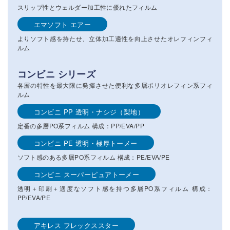
スリップ性とウェルダー加工性に優れたフィルム
エマソフト エアー
よりソフト感を持たせ、立体加工適性を向上させたオレフィンフィ
ルム
コンビニ シリーズ
各層の特性を最大限に発揮させた便利な多層ポリオレフィン系フィ
ルム
コンビニ PP 透明・ナシジ（梨地）
定番の多層PO系フィルム 構成：PP/EVA/PP
コンビニ PE 透明・極厚トーメー
ソフト感のある多層PO系フィルム 構成：PE/EVA/PE
コンビニ スーパーピュアトーメー
透明＋印刷＋適度なソフト感を持つ多層PO系フィルム 構成：
PP/EVA/PE
アキレス フレックススター