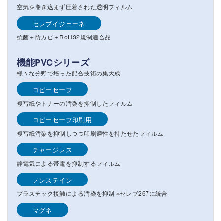
空気を巻き込まず圧着された透明フィルム
セレブイジェーネ
抗菌＋防カビ＋RoHS2規制適合品
機能PVCシリーズ
様々な分野で培った配合技術の集大成
コピーセーフ
複写紙やトナーの汚染を抑制したフィルム
コピーセーフ印刷用
複写紙汚染を抑制しつつ印刷適性を持たせたフィルム
チャージレス
静電気による帯電を抑制するフィルム
ノンステイン
プラスチック接触による汚染を抑制 ※セレブ267に統合
マグネ