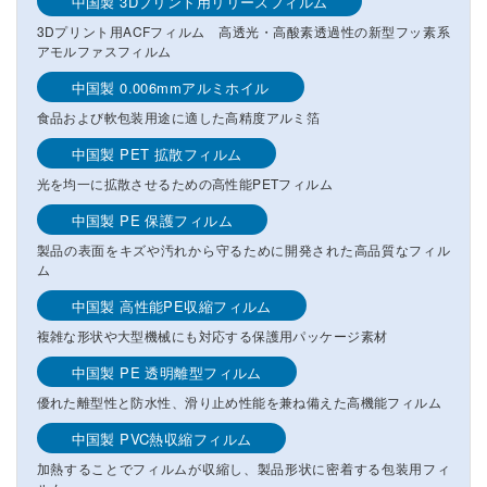
中国製 3Dプリント用リリースフィルム
3Dプリント用ACFフィルム 高透光・高酸素透過性の新型フッ素系
アモルファスフィルム
中国製 0.006mmアルミホイル
食品および軟包装用途に適した高精度アルミ箔
中国製 PET 拡散フィルム
光を均一に拡散させるための高性能PETフィルム
中国製 PE 保護フィルム
製品の表面をキズや汚れから守るために開発された高品質なフィル
ム
中国製 高性能PE収縮フィルム
複雑な形状や大型機械にも対応する保護用パッケージ素材
中国製 PE 透明離型フィルム
優れた離型性と防水性、滑り止め性能を兼ね備えた高機能フィルム
中国製 PVC熱収縮フィルム
加熱することでフィルムが収縮し、製品形状に密着する包装用フィ