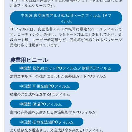
用途フィルムシリーズです。
中国製 真空蒸着アルミ転写用ベースフィルム TPフ
ィルム
TPフィルムは、真空蒸着アルミの転写に最適なベースフィルムで
す。コーティング、箔押し、ラミネート加工にも対応しており、金
銀カード紙、レーザー転写紙など、高級感が求められるパッケージ
用途に広く使用されています。
農業用ビニール
中国製 紫外線カットPOフィルム／耐候POフィルム
放射エネルギーの強さに合わせた紫外線カットPOフィルム
中国製 可視光線POフィルム
植物の光合成を促進するPOフィルム
中国製 保温POフィルム
室内に赤外線を反射させる保温機能付きPOフィルム
中国製 拡散光透過POフィルム
より拡散光を透過させ、光合成効率を高めるPOフィルム