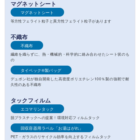
マグネットシート
マグネットシート
等方性フェライト粒子と異方性フェライト粒子があります
不織布
不織布
繊維を織らずに、熱・機械的・科学的に絡み合わせたシート状のも
の
タイベック®製バッグ
デュポン社が独自開発した高密度ポリエチレン100％製の強靭で耐
久性のある不織布
タックフィルム
エコマリンタック
脱プラスチックへの提案！環境対応フィルムタック
回収容器用ラベル「お湯はがれ」
PET・ガラスのリサイクル効率を向上するフィルムタック