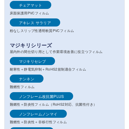
チェアマット
床面保護用PVCフィルム
アキレス サラリア
粉なしスリップ性透明軟質PVCフィルム
マジキリシリーズ
屋内外の間仕切り用として作業環境改善に役立つフィルム
マジキリセレブ
耐寒性＋静電気抑制＋RoHS2規制適合フィルム
ナンネン
難燃性フィルム
ノンフレーム改抗菌PLUS
難燃性＋防炎性フィルム（RoHS2対応、抗菌性付き）
ノンフレームノンマイ
難燃性＋防炎性＋非移行性フィルム