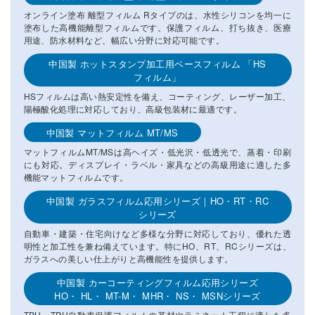
オンライン塗布 離型フィルム Rタイプのは、水性シリコンを均一に
塗布した高機能離型フィルムです。保護フィルム、打ち抜き、医療
用途、防水材料など、幅広い分野に対応可能です。
中国製 ホットスタンプ加工用ベースフィルム 「HS
フィルム」
HSフィルムは高い熱安定性を備え、コーティング、レーザー加工、
陽極酸化処理に対応しており、高級包装材に最適です。
中国製 マットフィルム MT/MS
マットフィルムMT/MSは高ヘイズ・低光沢・低透光で、蒸着・印刷
にも対応。ディスプレイ・ラベル・家具などの高級用途に適した多
機能マットフィルムです。
中国製 ガラスフィルム応用シリーズ｜HO・RT・RC
シリーズ
自動車・建築・住宅向けなど多様な分野に対応しており、優れた透
明性と加工性を兼ね備えています。特にHO、RT、RCシリーズは、
ガラスへの美しい仕上がりと高機能性を提供します。
中国製 カーコーティングフィルム応用シリーズ
HO・ HL・ MT-M・ MHR・ NS・ MSNシリーズ
TPH・TPU自動車保護フィルムの基材やラミネート工程に適した多