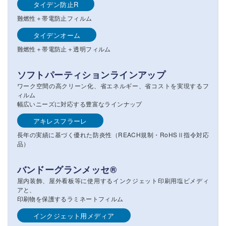
タイデン防止R
難燃性＋帯電防止フィルム
タイデンオーム
難燃性＋帯電防止＋透明フィルム
ソフトパーティションラインアップ
ワーク空間の高クリーン化、省エネルギー、省コストを実現するフ
ィルム
幅広いニーズに対応する豊富なラインナップ
アキレスフラーレ
長年の実績に基づく優れた防炎性（REACH規制・RoHSⅡ指令対応
品）
バンドーグランメッセ®
屋内装飾、屋外看板等に使用するインクジェット印刷用塩ビメディ
アと、
印刷物を保護するラミネートフィルム
インクジェット用メディア