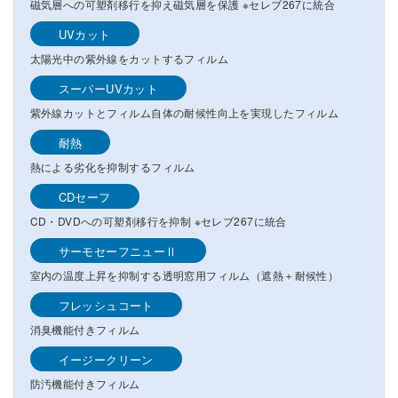
磁気層への可塑剤移行を抑え磁気層を保護 ※セレブ267に統合
UVカット
太陽光中の紫外線をカットするフィルム
スーパーUVカット
紫外線カットとフィルム自体の耐候性向上を実現したフィルム
耐熱
熱による劣化を抑制するフィルム
CDセーフ
CD・DVDへの可塑剤移行を抑制 ※セレブ267に統合
サーモセーフニューⅡ
室内の温度上昇を抑制する透明窓用フィルム（遮熱＋耐候性）
フレッシュコート
消臭機能付きフィルム
イージークリーン
防汚機能付きフィルム