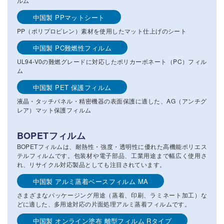
ルム
中国製 PPマットシート
PP（ポリプロピレン）素材を使用したマット仕上げのシート
中国製 PC難燃性フィルム
UL94-V0の難燃グレードに対応したポリカーボネート（PC）フィル
ム
中国製 PET 保護フィルム
液晶・タッチパネル・精密機器の表面保護に適した、AG（アンチグ
レア）マット保護フィルム
BOPETフィルム
BOPETフィルムは、耐熱性・強度・透明性に優れた高機能ポリエス
テルフィルムです。包装材や電子部品、工業用途まで幅広く使用さ
れ、リサイクル対応製品としても注目されています。
中国製 アルミ蒸着ベースフィルム MA
さまざまなパッケージング用途（蒸着、印刷、ラミネート加工）な
どに適した、多用途対応の片面処理アルミ蒸着フィルムです。
中国製 オンライン塗布 離型フィルム Rタイプ