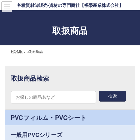
コ
ナ
各種資材卸販売-資材の専門商社【福榮産業株式会社】
ン
ビ
テ
ゲ
取扱商品
ン
ー
ツ
シ
へ
ョ
HOME
取扱商品
ス
ン
キ
に
ッ
移
取扱商品検索
プ
動
PVCフィルム・PVCシート
一般用PVCシリーズ