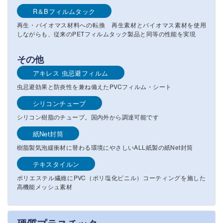
R＆Bフィルムタック
再生・バイオマス材料への転換 再生素材とバイオマス素材を使用
しながらも、従来のPETフィルムタック製品と同等の性能を実現
その他
アキレス 虫忌避フィルム
虫忌避効果と防炎性を兼ね備えたPVCフィルム・シート
シリコンチューブ
シリコン樹脂のチューブ。国内外から調達可能です
紙Net封筒
樹脂製気泡緩衝材に替わる環境にやさしいALL紙製の紙Net封筒
テキスタイルン
ポリエステル繊維にPVC（ポリ塩化ビニル）コーティングを施した
高機能メッシュ素材