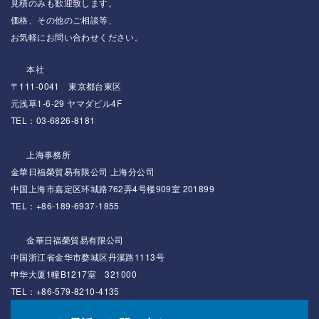
見積のみも歓迎致します。
価格、その他のご相談等、
お気軽にお問い合わせください。
本社
〒111-0041 東京都台東区
元浅草1-6-29 ヤマダビル4F
TEL：03-6826-8181
上海事務所
金華日福榮貿易有限公司 上海分公司
中国上海市嘉定区环城路762弄4号楼909室 201899
TEL：+86-189-6937-1855
金華日福榮貿易有限公司
中国浙江省金华市婺城区丹溪路1113号
申华大厦1幢B1217室 321000
TEL：+86-579-8210-4135