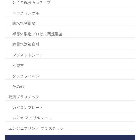
分子勾配膜両面テープ
メークリンゲル
防水気密部材
半導体製造プロセス関連製品
静電気対策資材
マグネットシート
不織布
タックフィルム
その他
硬質プラスチック
カピロンプレート
スミカ アクリルシート
エンジニアリング プラスチック