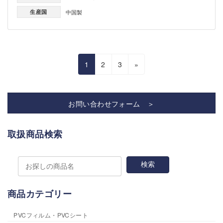
生産国
中国製
投
固
固
固
1
2
3
»
稿
定
定
定
の
ペ
ペ
ペ
ペ
お問い合わせフォーム ＞
ー
ー
ー
ー
ジ
ジ
ジ
ジ
取扱商品検索
送
り
商品カテゴリー
PVCフィルム・PVCシート