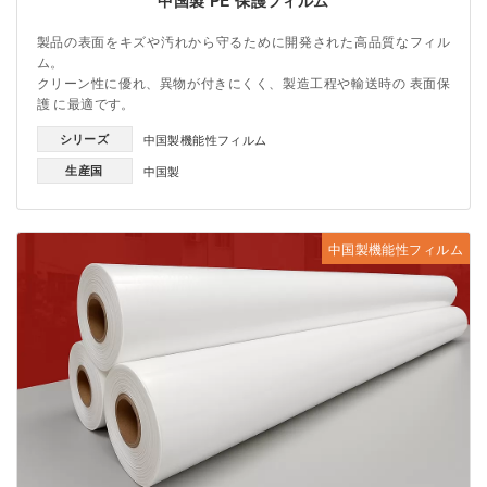
中国製 PE 保護フィルム
製品の表面をキズや汚れから守るために開発された高品質なフィル
ム。
クリーン性に優れ、異物が付きにくく、製造工程や輸送時の 表面保
護 に最適です。
シリーズ
中国製機能性フィルム
生産国
中国製
中国製機能性フィルム