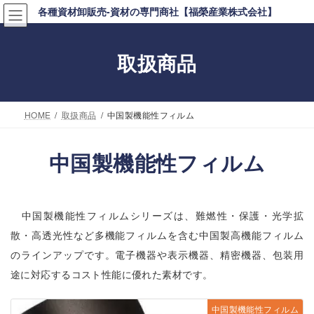
コ
ナ
各種資材卸販売-資材の専門商社【福榮産業株式会社】
ン
ビ
テ
ゲ
取扱商品
ン
ー
ツ
シ
へ
ョ
HOME
取扱商品
中国製機能性フィルム
ス
ン
キ
に
中国製機能性フィルム
ッ
移
プ
動
中国製機能性フィルムシリーズは、難燃性・保護・光学拡
散・高透光性など多機能フィルムを含む中国製高機能フィルム
のラインアップです。電子機器や表示機器、精密機器、包装用
途に対応するコスト性能に優れた素材です。
中国製機能性フィルム