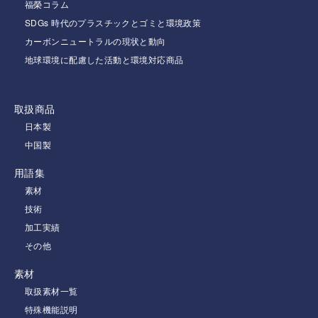
福榮コラム
SDGs 時代のプラスチックとゴミと環境政策
カーボンニュートラルの現状と動向
地球環境に配慮した活動と環境対応商品
取扱商品
日本製
中国製
用語集
素材
技術
加工実績
その他
素材
取扱素材一覧
特殊機能説明