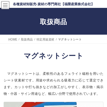
コ
ナ
各種資材卸販売-資材の専門商社【福榮産業株式会社】
ン
ビ
テ
ゲ
取扱商品
ン
ー
ツ
シ
へ
ョ
HOME
取扱商品
特定用途資材
マグネットシート
ス
ン
キ
に
マグネットシート
ッ
移
プ
動
マグネットシートは、柔軟性のあるフェライト磁粉を用いた
シート状素材です。用途や求められる吸着力に応じて選定でき
ます。カットや打ち抜きなどの加工がしやすく、表示物・掲示
物・什器・サイン用途など、幅広い分野で使用されています。
マグネットシート