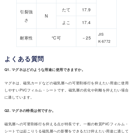
たて
17.9
引裂強
N
さ
よこ
17.4
JIS
耐寒性
℃可
－25
K-6772
よくある質問
Q1. マグネはどのような用途に使用できますか。
マグネは、磁気カードなどの磁気層への可塑剤移行を抑えたい用途に使用
しやすいPVCフィルム・シートです。磁気層の劣化や剥離を抑えたい場合
に適しています。
Q2. マグネの特長は何ですか。
磁気層への可塑剤移行を抑える点が特長です。一般の軟質PVCフィルム・
シートでは起こりうる磁気層への影響をできるだけ抑えたい用途に適して