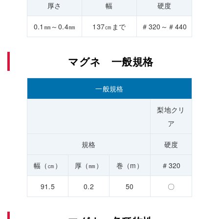
厚さ
幅
硬度
0.1㎜～0.4㎜
137㎝まで
＃320～＃440
マグネ 一般規格
一般規格
梨地クリ
ア
規格
硬度
幅（㎝）
厚（㎜）
巻（m）
＃320
91.5
0.2
50
〇