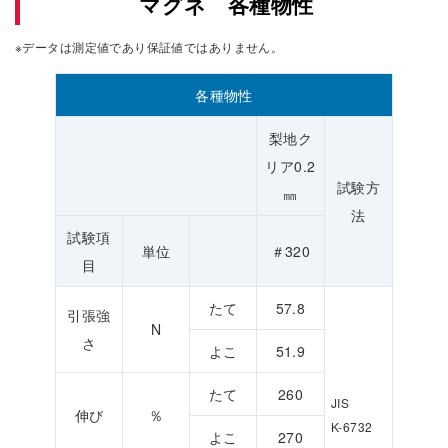
マグネ 各種物性
※データは測定値であり保証値ではありません。
各種物性
梨地ク
リア0.2
試験方
㎜
法
試験項
単位
＃320
目
たて
57.8
引張強
N
さ
よこ
51.9
たて
260
JIS
伸び
％
K-6732
よこ
270