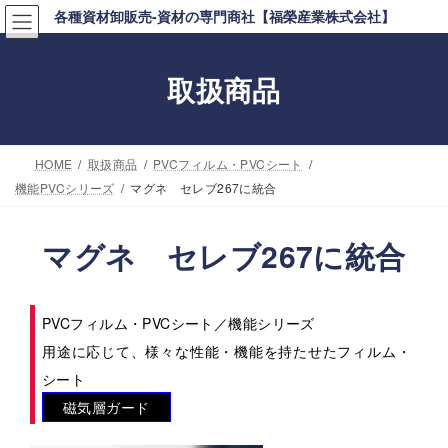
コ
ナ
各種資材卸販売-資材の専門商社【福榮産業株式会社】
ン
ビ
テ
ゲ
取扱商品
ン
ー
ツ
シ
へ
ョ
HOME
取扱商品
PVCフィルム・PVCシート
ス
ン
機能PVCシリーズ
マグネ セレブ267に統合
キ
に
ッ
移
マグネ セレブ267に統合
プ
動
PVCフィルム・PVCシート／機能シリーズ
用途に応じて、様々な性能・機能を持たせたフィルム・
シート
磁気層ガード