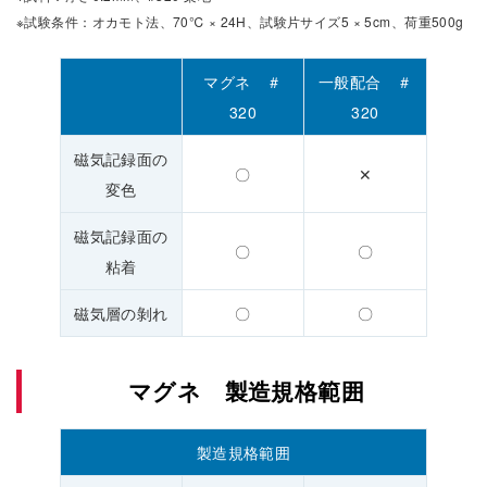
※試験条件：オカモト法、70℃ × 24H、試験片サイズ5 × 5cm、荷重500g
マグネ ＃
一般配合 ＃
320
320
磁気記録面の
〇
✕
変色
磁気記録面の
〇
〇
粘着
磁気層の剝れ
〇
〇
マグネ 製造規格範囲
製造規格範囲