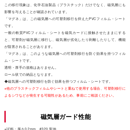
この移行現象は、化学石油製品（プラスチック）だけでなく、磁気層にも
影響を与えることが確認されています。
「マグネ」は、この磁気層への可塑剤移行を抑えたPVCフィルム・シート
です。
一般の軟質PVCフィルム・シートを磁気カードに接触させたままにする
と、可塑剤が磁気層に移行し、磁気層が劣化したり剥離したりして、機能
が阻害されることがあります。
「マグネ」は、このような磁気層への可塑剤移行を防ぐ効果を持つフィル
ム・シートです。
透明・厚手の規格はありません。
ロール状での納品となります。
◆磁気層への可塑剤移行を防ぐ効果を持つフィルム・シートです。
※他のプラスチックフィルムやシートと重ねて使用する場合、可塑剤移行に
よるシワなどが発生する可能性があるため、事前にご相談ください。
磁気層ガード性能
※試料：厚さ0.2mm、#320 梨地