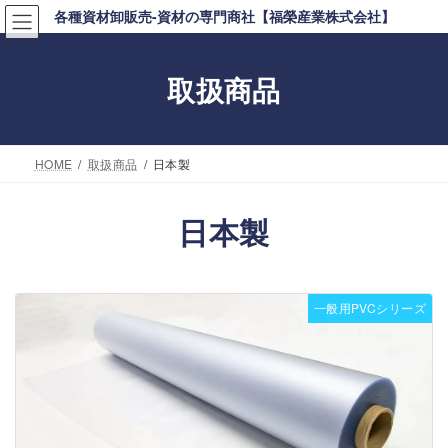
コ
ナ
各種資材卸販売-資材の専門商社【福榮産業株式会社】
ン
ビ
テ
ゲ
取扱商品
ン
ー
ツ
シ
へ
ョ
HOME
取扱商品
日本製
ス
ン
キ
に
日本製
ッ
移
プ
動
一般用PVCシリーズ