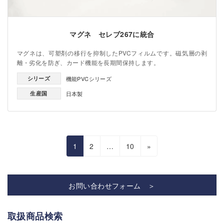
マグネ セレブ267に統合
マグネは、可塑剤の移行を抑制したPVCフィルムです。磁気層の剥
離・劣化を防ぎ、カード機能を長期間保持します。
シリーズ
機能PVCシリーズ
生産国
日本製
投
固
固
固
1
2
…
10
»
稿
定
定
定
の
ペ
ペ
ペ
ペ
お問い合わせフォーム ＞
ー
ー
ー
ー
ジ
ジ
ジ
ジ
取扱商品検索