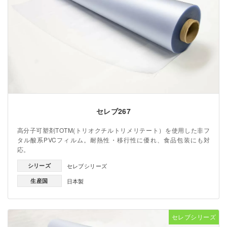
セレブ267
高分子可塑剤TOTM(トリオクチルトリメリテート）を使用した非フ
タル酸系PVCフィルム。耐熱性・移行性に優れ、食品包装にも対
応。
シリーズ
セレブシリーズ
生産国
日本製
セレブシリーズ