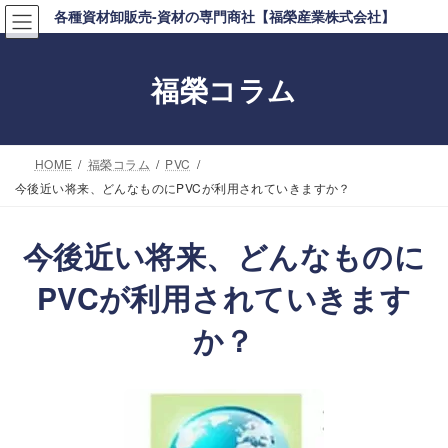
コ
ナ
各種資材卸販売-資材の専門商社【福榮産業株式会社】
ン
ビ
テ
ゲ
福榮コラム
ン
ー
ツ
シ
へ
ョ
HOME
福榮コラム
PVC
ス
ン
今後近い将来、どんなものにPVCが利用されていきますか？
キ
に
ッ
移
今後近い将来、どんなものに
プ
動
PVCが利用されていきます
か？