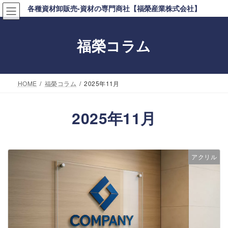
コ
ナ
各種資材卸販売-資材の専門商社【福榮産業株式会社】
ン
ビ
テ
ゲ
福榮コラム
ン
ー
ツ
シ
へ
ョ
HOME
福榮コラム
2025年11月
ス
ン
キ
に
2025年11月
ッ
移
プ
動
アクリル