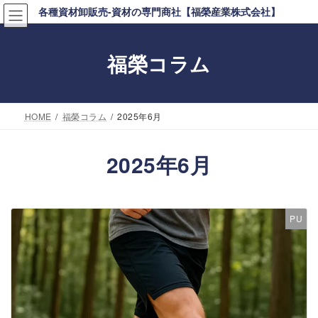
コ
ナ
各種資材卸販売-資材の専門商社【福榮産業株式会社】
ン
ビ
テ
ゲ
福榮コラム
ン
ー
ツ
シ
へ
ョ
HOME
福榮コラム
2025年6月
ス
ン
キ
に
2025年6月
ッ
移
プ
動
PU