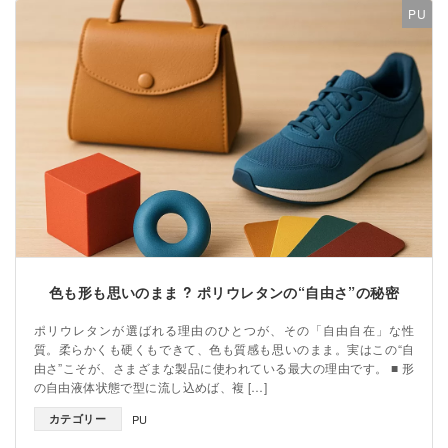
PU
色も形も思いのまま ? ポリウレタンの“自由さ”の秘密
ポリウレタンが選ばれる理由のひとつが、その「自由自在」な性
質。柔らかくも硬くもできて、色も質感も思いのまま。実はこの“自
由さ”こそが、さまざまな製品に使われている最大の理由です。 ■ 形
の自由液体状態で型に流し込めば、複 […]
カテゴリー
PU