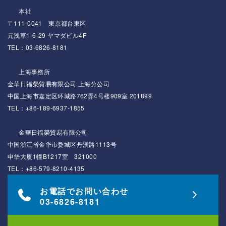
本社
〒111-0041 東京都台東区
元浅草1-6-29 ヤマダビル4F
TEL：03-6826-8181
上海事務所
金華日福榮貿易有限公司 上海分公司
中国上海市嘉定区环城路762弄4号楼909室 201899
TEL：+86-189-6937-1855
金華日福榮貿易有限公司
中国浙江省金华市婺城区丹溪路1113号
申华大厦1幢B1217室 321000
TEL：+86-579-8210-4135
お電話でお問い合わせ
03-6826-8181