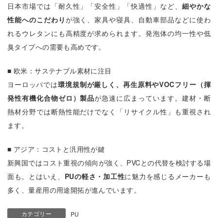
日本市場では「耐久性」「安全性」「快適性」など、
細やかな
性能へのこだわり
が強く、家具や寝具、自動車部品などに使わ
れるウレタンにも高精度が求められます。発泡体の均一性や低
臭タイプへの需要も高めです。
■ 欧米：サステナブル素材に注目
ヨーロッパでは
環境規制が厳しく、再生原料やVOCフリー（揮
発性有機化合物ゼロ）製品
が急速に広まっています。建材・断
熱材分野では断熱性能だけでなく「リサイクル性」も重視され
ます。
■ アジア：コストと汎用性が鍵
新興国ではコスト重視の傾向が強く、PVCとの代替を検討する場
面も。とはいえ、
PUの軽さ・加工性
に魅力を感じるメーカーも
多く、量産用の用途開拓が進んでいます。
カテゴリー
PU