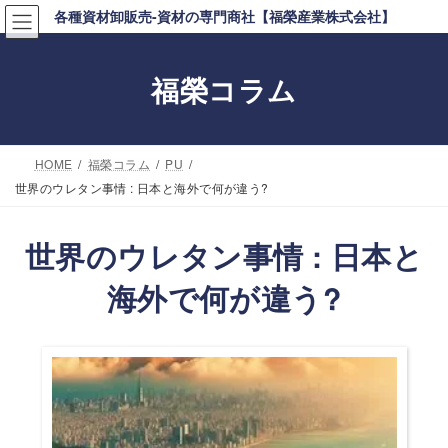
コ
ナ
各種資材卸販売-資材の専門商社【福榮産業株式会社】
ン
ビ
テ
ゲ
福榮コラム
ン
ー
ツ
シ
へ
ョ
HOME
福榮コラム
PU
ス
ン
世界のウレタン事情 : 日本と海外で何が違う?
キ
に
ッ
移
世界のウレタン事情 : 日本と
プ
動
海外で何が違う?