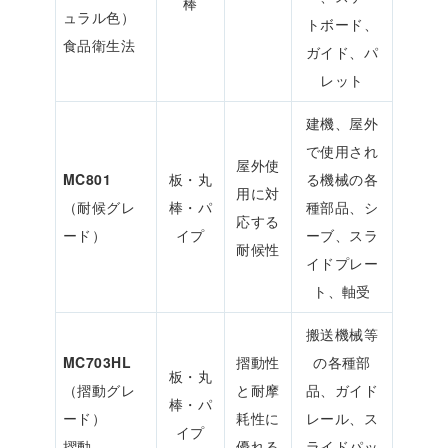
棒
ュラル色）
トボード、
食品衛生法
ガイド、パ
レット
建機、屋外
で使用され
屋外使
MC801
板・丸
る機械の各
用に対
（耐候グレ
棒・パ
種部品、シ
応する
ード）
イプ
ーブ、スラ
耐候性
イドプレー
ト、軸受
搬送機械等
MC703HL
摺動性
の各種部
板・丸
（摺動グレ
と耐摩
品、ガイド
棒・パ
ード）
耗性に
レール、ス
イプ
摺動
優れる
ライドパッ