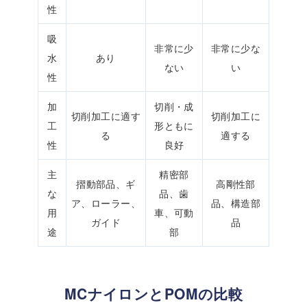
性
吸
非常に少
非常に少な
水
あり
ない
い
性
加
切削・成
切削加工に適す
切削加工に
工
形ともに
る
適する
性
良好
主
精密部
摺動部品、ギ
高剛性部
な
品、歯
ア、ローラー、
品、構造部
用
車、可動
ガイド
品
途
部
MCナイロンとPOMの比較