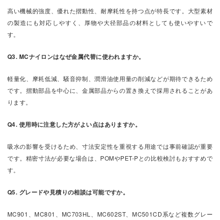
高い機械的強度、優れた摺動性、耐摩耗性を持つ点が特長です。大型素材
の製造にも対応しやすく、厚物や大径部品の材料としても使いやすいで
す。
Q3. MCナイロンはなぜ金属代替に使われますか。
軽量化、摩耗低減、騒音抑制、潤滑油使用量の削減などが期待できるため
です。摺動部品を中心に、金属部品からの置き換えで採用されることがあ
ります。
Q4. 使用時に注意した方がよい点はありますか。
吸水の影響を受けるため、寸法安定性を重視する用途では事前確認が重要
です。精密寸法が必要な場合は、POMやPET-Pとの比較検討もおすすめで
す。
Q5. グレードや見積りの相談は可能ですか。
MC901、MC801、MC703HL、MC602ST、MC501CD系など複数グレー