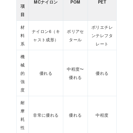
MCナイロン
POM
PET
項
目
材
ポリエチレ
ナイロン6（キ
ポリアセ
料
ンテレフタ
ャスト成形）
タール
系
レート
機
械
中程度〜
的
優れる
優れる
優れる
強
度
耐
摩
非常に優れる
優れる
中程度
耗
性