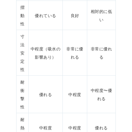
摺
相対的に低
動
優れている
良好
い
性
寸
法
中程度（吸水の
非常に優
非常に優れ
安
影響あり）
れる
る
定
性
耐
衝
中程度〜優
優れる
中程度
撃
れる
性
耐
熱
中程度
中程度
優れる