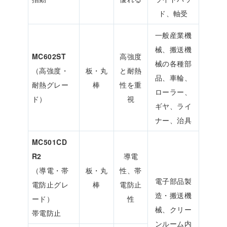
ド、軸受
一般産業機
械、搬送機
MC602ST
高強度
械の各種部
（高強度・
板・丸
と耐熱
品、車輪、
耐熱グレー
棒
性を重
ローラー、
ド）
視
ギヤ、ライ
ナー、治具
MC501CD
R2
導電
（導電・帯
板・丸
性、帯
電子部品製
電防止グレ
棒
電防止
造・搬送機
ード）
性
械、クリー
帯電防止
ンルーム内