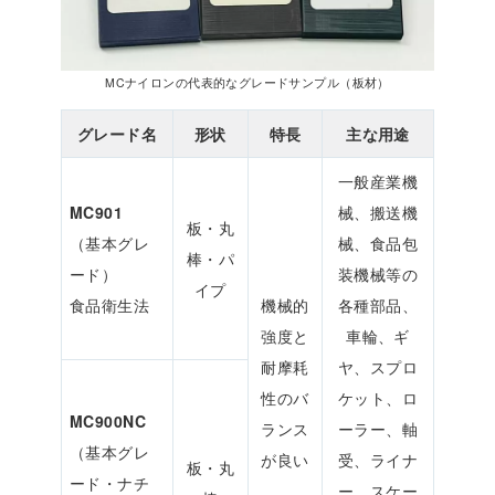
MCナイロンの代表的なグレードサンプル（板材）
グレード名
形状
特長
主な用途
一般産業機
MC901
械、搬送機
板・丸
（基本グレ
械、食品包
棒・パ
ード）
装機械等の
イプ
食品衛生法
機械的
各種部品、
強度と
車輪、ギ
耐摩耗
ヤ、スプロ
性のバ
ケット、ロ
MC900NC
ランス
ーラー、軸
（基本グレ
が良い
受、ライナ
板・丸
ード・ナチ
ー、スケー