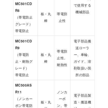
MC501CD
で使用する
R6
機械部品
板・丸
帯電防
（帯電防止
棒
止性
グレード）
帯電防止
MC501CD
電子部品搬
R9
送ローラ
帯電防
（帯電防
板・丸
ー、車輪、
止性、
止・耐熱グ
棒
ガイド、溶
耐熱性
レード）
剤取扱い箇
帯電防止
所の部品
MC500AS
R11
ノンカ
電子部品製
（ノンカー
ーボ
板・丸
造・搬送機
ボン帯電防
ン、帯