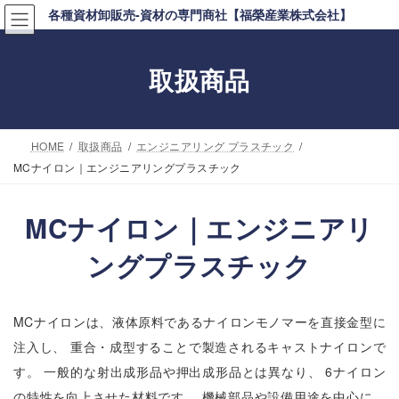
コ
ナ
各種資材卸販売-資材の専門商社【福榮産業株式会社】
ン
ビ
テ
ゲ
取扱商品
ン
ー
ツ
シ
へ
ョ
HOME
取扱商品
エンジニアリング プラスチック
ス
ン
MCナイロン｜エンジニアリングプラスチック
キ
に
ッ
移
MCナイロン｜エンジニアリ
プ
動
ングプラスチック
MCナイロンは、液体原料であるナイロンモノマーを直接金型に
注入し、 重合・成型することで製造されるキャストナイロンで
す。 一般的な射出成形品や押出成形品とは異なり、 6ナイロン
の特性を向上させた材料です。 機械部品や設備用途を中心に、