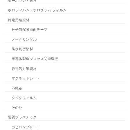
ターポリン・帆布
ホロフィルム・ホログラム フィルム
特定用途資材
分子勾配膜両面テープ
メークリンゲル
防水気密部材
半導体製造プロセス関連製品
静電気対策資材
マグネットシート
不織布
タックフィルム
その他
硬質プラスチック
カピロンプレート