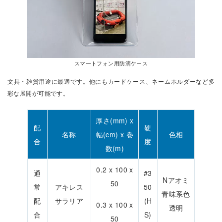
スマートフォン用防滴ケース
文具・雑貨用途に最適です。他にもカードケース、ネームホルダーなど多
彩な展開が可能です。
厚さ(mm) x
配
硬
名称
幅(cm) x 巻
色相
合
度
数(m)
0.2 x 100 x
通
#3
Nアオミ
50
常
アキレス
50
青味系色
配
サラリア
(H
0.3 x 100 x
透明
合
S)
50