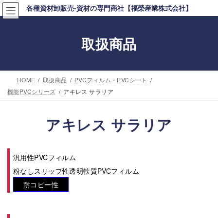
コ
ナ
各種資材卸販売-資材の専門商社【福榮産業株式会社】
ン
ビ
テ
ゲ
取扱商品
ン
ー
ツ
シ
へ
ョ
HOME
取扱商品
PVCフィルム・PVCシート
ス
ン
機能PVCシリーズ
アキレス サラリア
キ
に
ッ
移
アキレス サラリア
プ
動
汎用性PVCフィルム
粉なしスリップ性透明軟質PVCフィルム
耐コピー性