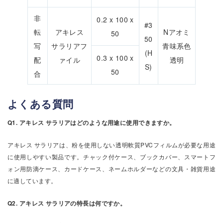
非
0.2 x 100 x
#3
転
アキレス
Nアオミ
50
50
写
サラリアフ
青味系色
(H
0.3 x 100 x
配
ァイル
透明
S)
50
合
よくある質問
Q1. アキレス サラリアはどのような用途に使用できますか。
アキレス サラリアは、粉を使用しない透明軟質PVCフィルムが必要な用途
に使用しやすい製品です。チャック付ケース、ブックカバー、スマートフ
ォン用防滴ケース、カードケース、ネームホルダーなどの文具・雑貨用途
に適しています。
Q2. アキレス サラリアの特長は何ですか。