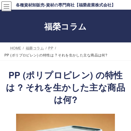
コ
ナ
各種資材卸販売-資材の専門商社【福榮産業株式会社】
ン
ビ
テ
ゲ
福榮コラム
ン
ー
ツ
シ
へ
ョ
HOME
福榮コラム
PP
ス
ン
PP (ポリプロピレン) の特性は ? それを生かした主な商品は何?
キ
に
ッ
移
PP (ポリプロピレン) の特性
プ
動
は ? それを生かした主な商品
は何?