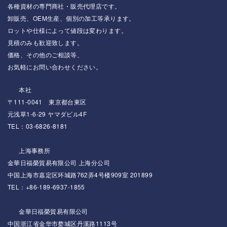
各種資材の専門商社・販売代理店です。
卸販売、OEM生産、個別の加工等承ります。
ロットや仕様によって値段は変わります。
見積のみも歓迎致します。
価格、その他のご相談等、
お気軽にお問い合わせください。
本社
〒111-0041 東京都台東区
元浅草1-6-29 ヤマダビル4F
TEL：03-6826-8181
上海事務所
金華日福榮貿易有限公司 上海分公司
中国上海市嘉定区环城路762弄4号楼909室 201899
TEL：+86-189-6937-1855
金華日福榮貿易有限公司
中国浙江省金华市婺城区丹溪路1113号