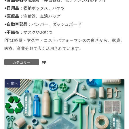
●
日用品
：収納ボックス、バケツ
●
医療品
：注射器、点滴バッグ
●
自動車部品
：バンパー、ダッシュボード
●
不織布
：マスクやおむつ
PPは軽量・耐久性・コストパフォーマンスの良さから、家庭、
医療、産業分野で広く活用されています。
カテゴリー
PP
＜ 前へ