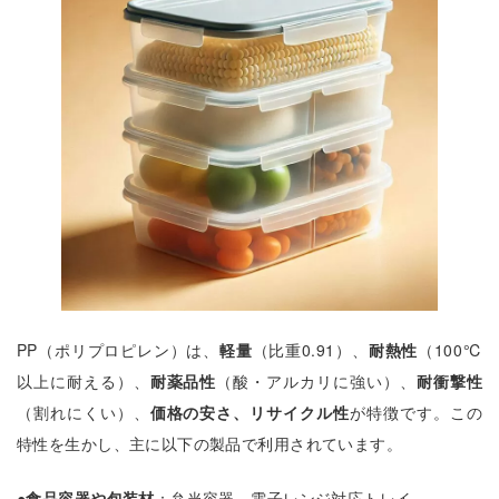
PP（ポリプロピレン）は、
軽量
（比重0.91）、
耐熱性
（100℃
以上に耐える）、
耐薬品性
（酸・アルカリに強い）、
耐衝撃性
（割れにくい）、
価格の安さ、リサイクル性
が特徴です。この
特性を生かし、主に以下の製品で利用されています。
●
食品容器や包装材
：弁当容器、電子レンジ対応トレイ