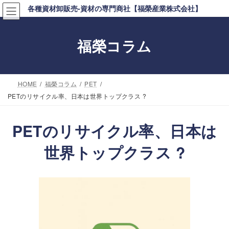
コ
ナ
各種資材卸販売-資材の専門商社【福榮産業株式会社】
ン
ビ
テ
ゲ
福榮コラム
ン
ー
ツ
シ
へ
ョ
HOME
福榮コラム
PET
ス
ン
PETのリサイクル率、日本は世界トップクラス ?
キ
に
ッ
移
PETのリサイクル率、日本は
プ
動
世界トップクラス ?