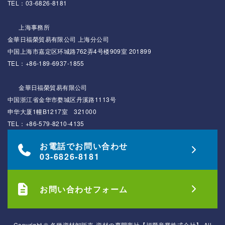
TEL：03-6826-8181
上海事務所
金華日福榮貿易有限公司 上海分公司
中国上海市嘉定区环城路762弄4号楼909室 201899
TEL：+86-189-6937-1855
金華日福榮貿易有限公司
中国浙江省金华市婺城区丹溪路1113号
申华大厦1幢B1217室 321000
TEL：+86-579-8210-4135
お電話でお問い合わせ
03-6826-8181
お問い合わせフォーム
Copyright © 各種資材卸販売-資材の専門商社【福榮産業株式会社】 All