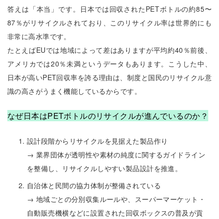
答えは「本当」です。日本では回収されたPETボトルの約85〜
87％がリサイクルされており、このリサイクル率は世界的にも
非常に高水準です。
たとえばEUでは地域によって差はありますが平均約40％前後、
アメリカでは20％未満というデータもあります。こうした中、
日本が高いPET回収率を誇る理由は、制度と国民のリサイクル意
識の高さがうまく機能しているからです。
なぜ日本はPETボトルのリサイクルが進んでいるのか？
設計段階からリサイクルを見据えた製品作り
→ 業界団体が透明性や素材の純度に関するガイドライン
を整備し、リサイクルしやすい製品設計を推進。
自治体と民間の協力体制が整備されている
→ 地域ごとの分別収集ルールや、スーパーマーケット・
自動販売機横などに設置された回収ボックスの普及が貢