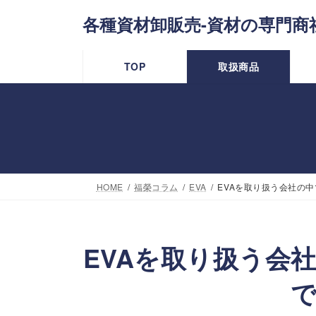
コ
ナ
各種資材卸販売-資材の専門商
ン
ビ
テ
ゲ
TOP
取扱商品
ン
ー
ツ
シ
へ
ョ
ス
ン
キ
に
HOME
福榮コラム
EVA
EVAを取り扱う会社の
ッ
移
プ
動
EVAを取り扱う会