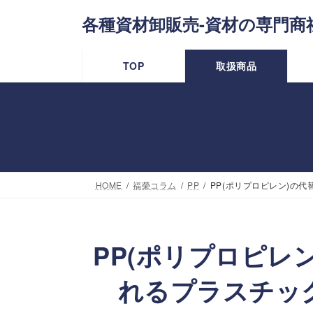
コ
ナ
各種資材卸販売-資材の専門商
ン
ビ
テ
ゲ
TOP
取扱商品
ン
ー
ツ
シ
へ
ョ
ス
ン
キ
に
HOME
福榮コラム
PP
PP(ポリプロピレン)の
ッ
移
プ
動
PP(ポリプロピレ
れるプラスチッ