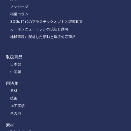
メッセージ
福榮コラム
SDGs 時代のプラスチックとゴミと環境政策
カーボンニュートラルの現状と動向
地球環境に配慮した活動と環境対応商品
取扱商品
日本製
中国製
用語集
素材
技術
加工実績
その他
素材