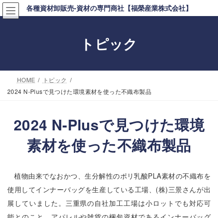
コ
ナ
各種資材卸販売-資材の専門商社【福榮産業株式会社】
ン
ビ
テ
ゲ
トピック
ン
ー
ツ
シ
へ
ョ
HOME
トピック
ス
ン
2024 N-Plusで見つけた環境素材を使った不織布製品
キ
に
ッ
移
2024 N-Plusで見つけた環境
プ
動
素材を使った不織布製品
植物由来でなおかつ、生分解性のポリ乳酸PLA素材の不織布を
使用してインナーバッグを生産している工場、(株)三景さんが出
展していました。三重県の自社加工工場は小ロットでも対応可
能とのこと。アパレルや雑貨の梱包資材であるインナーバッグ