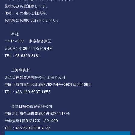
見積のみも歓迎致します。
価格、その他のご相談等、
お気軽にお問い合わせください。
本社
〒111-0041 東京都台東区
元浅草1-6-29 ヤマダビル4F
TEL：03-6826-8181
上海事務所
金華日福榮貿易有限公司 上海分公司
中国上海市嘉定区环城路762弄4号楼909室 201899
TEL：+86-189-6937-1855
金華日福榮貿易有限公司
中国浙江省金华市婺城区丹溪路1113号
申华大厦1幢B1217室 321000
TEL：+86-579-8210-4135