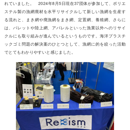
れていました。 2024年8月5日現在37団体が参加して、ポリエ
ステル製の漁網廃材を水平リサイクルして新しい漁網を生産す
る流れと、まき網や廃漁網をまき網、定置網、養殖網、さらに
は、パレットや陸上網、アパレルといった漁業以外へのリサイ
クルにも取り組みが進んでいるというものです。海洋プラスチ
ックゴミ問題の解決案のひとつとして、漁網に的を絞った活動
でとてもわかりやすいと感じました。