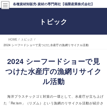
コ
ナ
各種資材卸販売-資材の専門商社【福榮産業株式会社】
ン
ビ
テ
ゲ
トピック
ン
ー
ツ
シ
へ
ョ
HOME
トピック
ス
ン
2024 シーフードショーで見つけた水産庁の漁網リサイクル活動
キ
に
ッ
移
2024 シーフードショーで見
プ
動
つけた水産庁の漁網リサイク
ル活動
海洋プラスチックゴミ対策の一環として、水産庁が立ち上げ
た「Re:ism」（リズム）という漁網のリサイクル活動が紹介さ