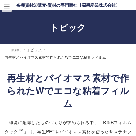
コ
ナ
各種資材卸販売-資材の専門商社【福榮産業株式会社】
ン
ビ
テ
ゲ
トピック
ン
ー
ツ
シ
へ
ョ
HOME
トピック
ス
ン
再生材とバイオマス素材で作られたWでエコな粘着フィルム
キ
に
ッ
移
再生材とバイオマス素材で作
プ
動
られたWでエコな粘着フィル
ム
環境に配慮したものづくりが求められる中、「R＆Bフィルム
TM
タック
」は、再生PETやバイオマス素材を使ったサステナブ