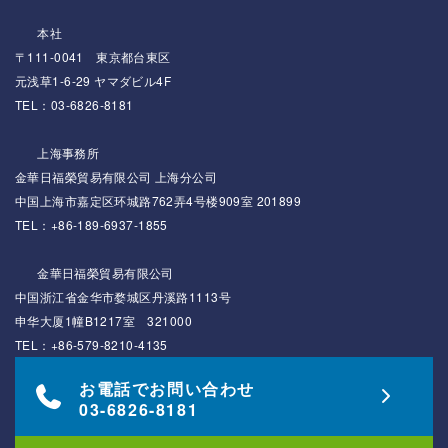
本社
〒111-0041 東京都台東区
元浅草1-6-29 ヤマダビル4F
TEL：03-6826-8181
上海事務所
金華日福榮貿易有限公司 上海分公司
中国上海市嘉定区环城路762弄4号楼909室 201899
TEL：+86-189-6937-1855
金華日福榮貿易有限公司
中国浙江省金华市婺城区丹溪路1113号
申华大厦1幢B1217室 321000
TEL：+86-579-8210-4135
お電話でお問い合わせ
03-6826-8181