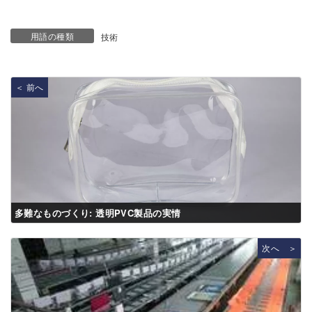
用語の種類
技術
＜ 前へ
多難なものづくり: 透明PVC製品の実情
次へ ＞