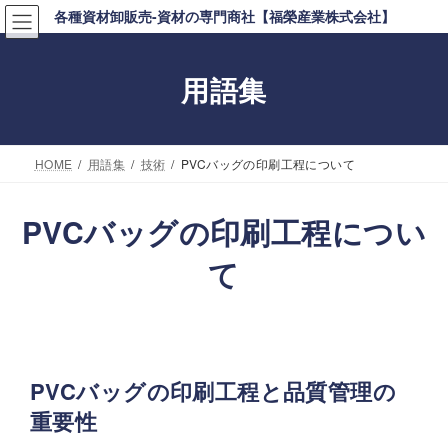
コ
ナ
各種資材卸販売-資材の専門商社【福榮産業株式会社】
ン
ビ
テ
ゲ
用語集
ン
ー
ツ
シ
へ
ョ
HOME
用語集
技術
PVCバッグの印刷工程について
ス
ン
キ
に
PVCバッグの印刷工程につい
ッ
移
て
プ
動
PVCバッグの印刷工程と品質管理の
重要性