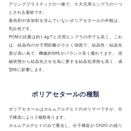
アリングプラスチックの一種で、５大汎用エンプラの一つ
とされる素材です。
着色剤や添加剤を含んでいないポリアセタールの外観は、
乳白色です。
POMの比重は約1.4g/?と汎用エンプラの中でも高く、これ
は、結晶内の分子間距離が小さく強固で、結晶性・結晶化
度が高い為で、機械的特性がバランス良く優れてます。 溶
融状態から結晶化させる為に要する結晶化潜熱も高く、成
型時に影響します。
ポリアセタールの種類
ポリアセタールはホルムアルデヒドのポリマーですが、分
子構造により２種類有ります。
ホルムアルデヒドのみで重合し、分子構造が-CH2O-の繰り