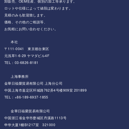
卸販売、OEM生産、個別の加工等承ります。
ロットや仕様によって値段は変わります。
見積のみも歓迎致します。
価格、その他のご相談等、
お気軽にお問い合わせください。
本社
〒111-0041 東京都台東区
元浅草1-6-29 ヤマダビル4F
TEL：03-6826-8181
上海事務所
金華日福榮貿易有限公司 上海分公司
中国上海市嘉定区环城路762弄4号楼909室 201899
TEL：+86-189-6937-1855
金華日福榮貿易有限公司
中国浙江省金华市婺城区丹溪路1113号
申华大厦1幢B1217室 321000