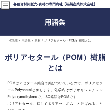
コ
ナ
各種資材卸販売-資材の専門商社【福榮産業株式会社】
ン
ビ
テ
ゲ
用語集
ン
ー
ツ
シ
へ
ョ
HOME
用語集
素材
ポリアセタール（POM）樹脂とは
ス
ン
キ
に
ポリアセタール（POM）樹脂
ッ
移
とは
プ
動
POMはアセタール結合で結びついているので、ポリアセタ
ールPolyacetalと称します。化学名はポリオキシメチレン
Polyoxymethyleneで、ISO略語はPOMです。
ポリアセタール、略してポリアセ、ポム、と呼ばれること