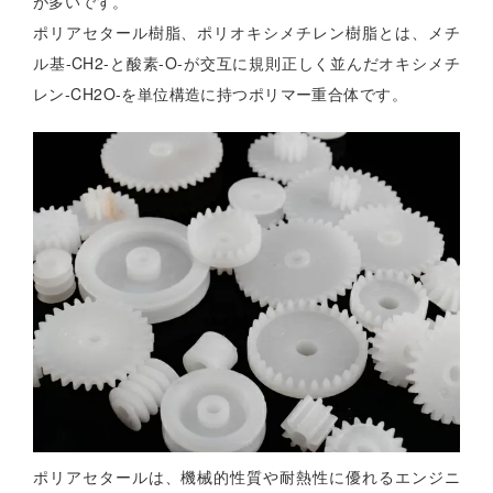
が多いです。
ポリアセタール樹脂、ポリオキシメチレン樹脂とは、メチ
ル基-CH2-と酸素-O-が交互に規則正しく並んだオキシメチ
レン-CH2O-を単位構造に持つポリマー重合体です。
ポリアセタールは、機械的性質や耐熱性に優れるエンジニ