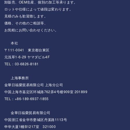
卸販売、OEM生産、個別の加工等承ります。
ロットや仕様によって値段は変わります。
見積のみも歓迎致します。
価格、その他のご相談等、
お気軽にお問い合わせください。
本社
〒111-0041 東京都台東区
元浅草1-6-29 ヤマダビル4F
TEL：03-6826-8181
上海事務所
金華日福榮貿易有限公司 上海分公司
中国上海市嘉定区环城路762弄4号楼909室 201899
TEL：+86-189-6937-1855
金華日福榮貿易有限公司
中国浙江省金华市婺城区丹溪路1113号
申华大厦1幢B1217室 321000