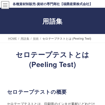
コ
ナ
各種資材卸販売-資材の専門商社【福榮産業株式会社】
ン
ビ
テ
ゲ
用語集
ン
ー
ツ
シ
へ
ョ
HOME
用語集
技術
セロテープテストとは (Peeling Test)
ス
ン
キ
に
セロテープテストとは
ッ
移
(Peeling Test)
プ
動
セロテープテストの概要
セロテープテストとは、印刷面のインキが素材にどれだけ