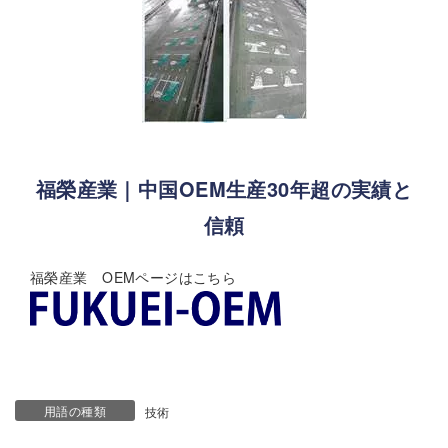
福榮産業｜中国OEM生産30年超の実績と
信頼
福榮産業 OEMページはこちら
用語の種類
技術