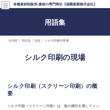
コ
ナ
各種資材卸販売-資材の専門商社【福榮産業株式会社】
ン
ビ
テ
ゲ
用語集
ン
ー
ツ
シ
へ
ョ
HOME
用語集
技術
シルク印刷の現場
ス
ン
キ
に
シルク印刷の現場
ッ
移
プ
動
シルク印刷（スクリーン印刷）の概
要
シルク印刷（スクリーン印刷）は、版の網目を通してイン